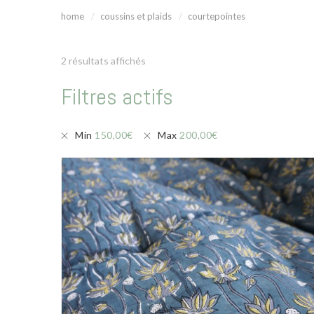
home
coussins et plaids
courtepointes
2 résultats affichés
Filtres actifs
Min
150,00
€
Max
200,00
€