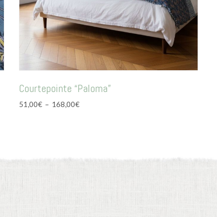
Courtepointe “Paloma”
Plage
51,00
€
–
168,00
€
de
prix :
51,00€
à
168,00€