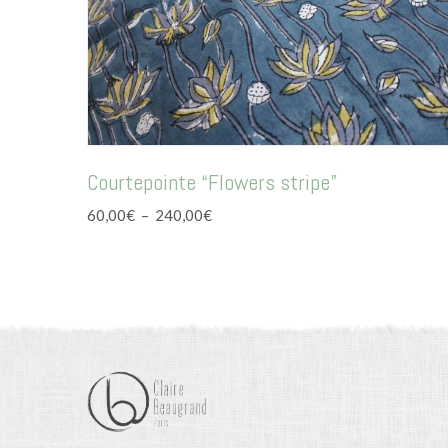
Courtepointe “Flowers stripe”
Plage
60,00
€
–
240,00
€
de
prix :
60,00€
à
240,00€