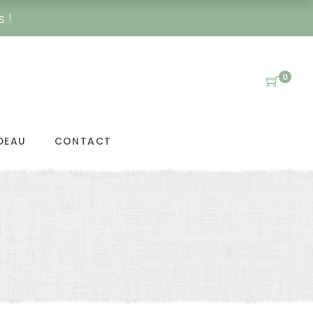
s !
0
DEAU
CONTACT