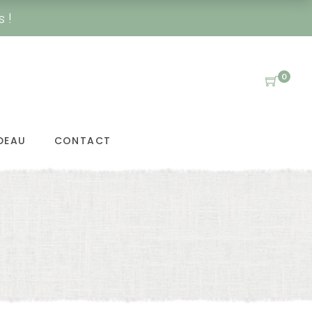
s !
0
DEAU
CONTACT