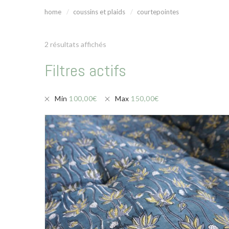
home
coussins et plaids
courtepointes
2 résultats affichés
Filtres actifs
Min
100,00
€
Max
150,00
€