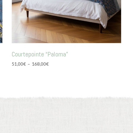
Courtepointe “Paloma”
Plage
51,00
€
–
168,00
€
de
prix :
51,00€
à
168,00€