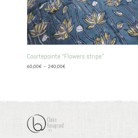
Courtepointe “Flowers stripe”
Plage
60,00
€
–
240,00
€
de
prix :
60,00€
à
240,00€