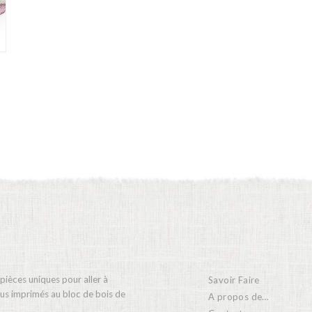
 pièces uniques pour aller à
Savoir Faire
ssus imprimés au bloc de bois de
A propos de…