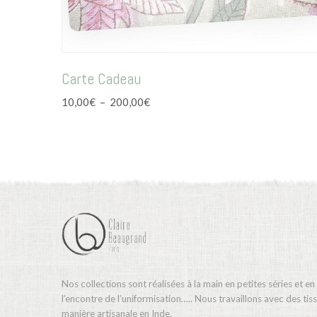
Carte Cadeau
Plage
10,00
€
–
200,00
€
de
prix :
10,00€
à
200,00€
Nos collections sont réalisées à la main en petites séries et en
l’encontre de l’uniformisation….. Nous travaillons avec des ti
manière artisanale en Inde.