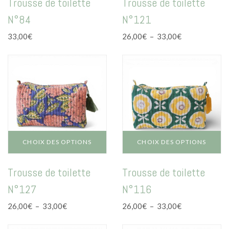
Trousse de toilette
Trousse de toilette
a
a
N°84
N°121
plusieurs
plusieurs
variations.
variations.
Plage
33,00
€
26,00
€
–
33,00
€
Les
Les
de
options
options
prix :
peuvent
peuvent
26,00€
être
être
à
choisies
choisies
33,00€
sur
sur
la
la
page
page
du
du
CHOIX DES OPTIONS
CHOIX DES OPTIONS
produit
produit
Ce
Ce
Trousse de toilette
Trousse de toilette
produit
produit
a
a
N°127
N°116
plusieurs
plusieurs
variations.
variations.
Plage
Plage
26,00
€
–
33,00
€
26,00
€
–
33,00
€
Les
Les
de
de
options
options
prix :
prix :