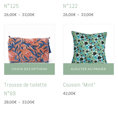
a
a
N°125
N°122
plusieurs
plusieurs
variations.
variations.
Plage
Plage
26,00
€
–
33,00
€
26,00
€
–
33,00
€
Les
Les
de
de
options
options
prix :
prix :
peuvent
peuvent
26,00€
26,00€
être
être
à
à
choisies
choisies
33,00€
33,00€
sur
sur
la
la
page
page
du
du
CHOIX DES OPTIONS
AJOUTER AU PANIER
produit
produit
Ce
Trousse de toilette
Coussin “Mint”
produit
a
N°69
42,00
€
plusieurs
variations.
Plage
28,00
€
–
33,00
€
Les
de
options
prix :
peuvent