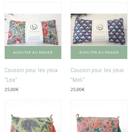
La vie en vert
La vie en bleu
La vie en rose
Carte cadeau
AJOUTER AU PANIER
AJOUTER AU PANIER
Coussin pour les yeux
Coussin pour les yeux
“Lea”
“Meli”
Faites des heureux
25,00
€
25,00
€