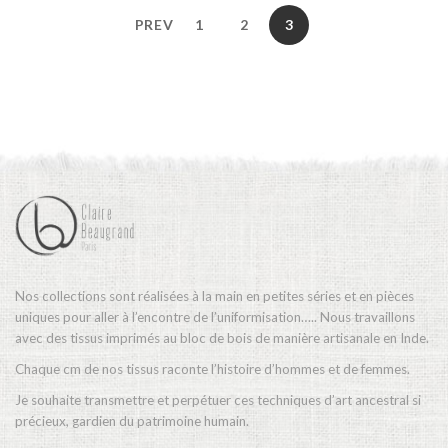
28,00€
être
PREV
1
2
3
à
choisies
33,00€
sur
la
page
du
produit
Nos collections sont réalisées à la main en petites séries et en pièces
uniques pour aller à l’encontre de l’uniformisation….. Nous travaillons
avec des tissus imprimés au bloc de bois de manière artisanale en Inde.
Chaque cm de nos tissus raconte l’histoire d’hommes et de femmes.
Je souhaite transmettre et perpétuer ces techniques d’art ancestral si
précieux, gardien du patrimoine humain.