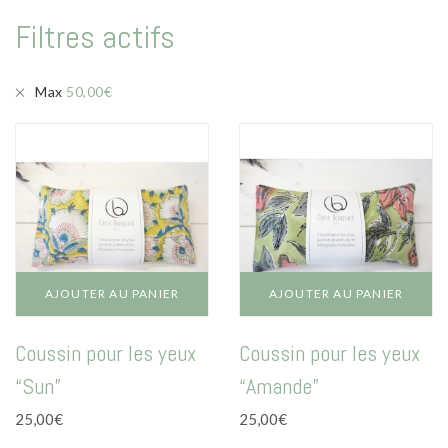
Mode
Filtres actifs
Echarpes / Pareos
Kimonos
Max
50,00
€
Blouses et jupes
Sacs en Kantha
Pochettes ordinateur
Trousses de toilette
Objets déco
AJOUTER AU PANIER
AJOUTER AU PANIER
Patères en métal
Coussin pour les yeux
Coussin pour les yeux
Carnet
“Sun”
“Amande”
Thème
25,00
€
25,00
€