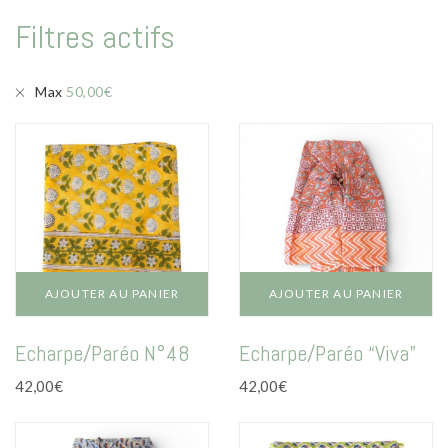
Mode
Filtres actifs
Echarpes / Pareos
Kimonos
Max
50,00
€
Blouses et jupes
Sacs en Kantha
Pochettes ordinateur
Trousses de toilette
Objets déco
AJOUTER AU PANIER
AJOUTER AU PANIER
Patères en métal
Echarpe/Paréo N°48
Echarpe/Paréo “Viva”
Carnet
42,00
€
42,00
€
Thème