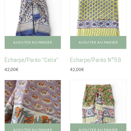
La vie en vert
La vie en bleu
La vie en rose
Carte cadeau
AJOUTER AU PANIER
AJOUTER AU PANIER
Echarpe/Paréo “Celia”
Echarpe/Paréo N°59
42,00
€
42,00
€
Faites des heureux
AJOUTER AU PANIER
AJOUTER AU PANIER