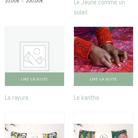
Plage
Le Jaune comme un
10,00
€
–
200,00
€
plusieurs
de
variations.
soleil
prix :
Les
10,00€
options
à
peuvent
200,00€
être
choisies
sur
la
page
du
produit
LIRE LA SUITE
LIRE LA SUITE
La rayure
Le kantha