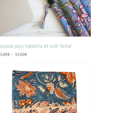
ousse pour tablette et ordi “Anna”
Plage
5,00
€
–
55,00
€
de
prix :
45,00€
à
55,00€