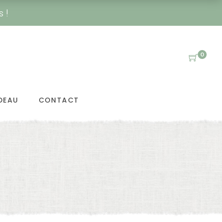
s !
0
DEAU
CONTACT