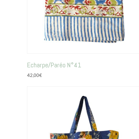
Echarpe/Paréo N°41
42,00
€