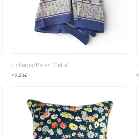
Echarpe/Paréo “Celia”
42,00
€
4