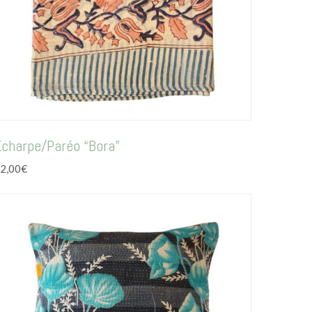
Echarpe/Paréo “Bora”
2,00
€