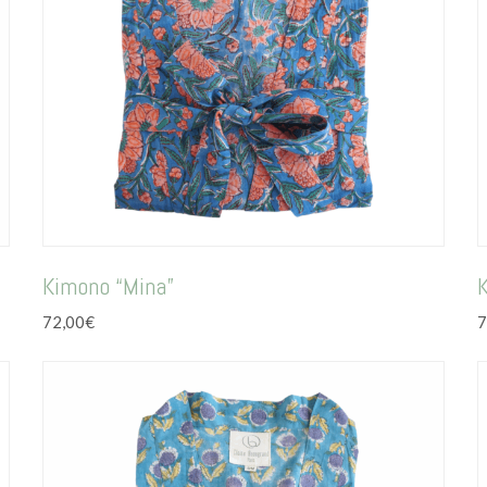
Kimono “Mina”
72,00
€
7