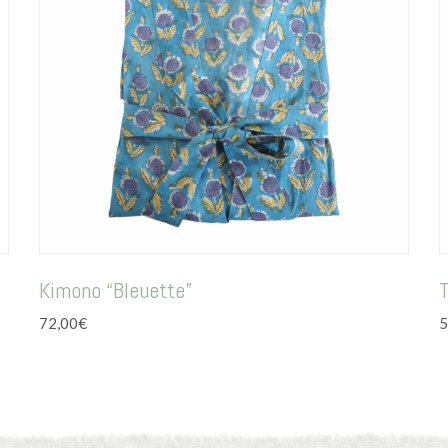
Kimono “Bleuette”
T
72,00
€
5