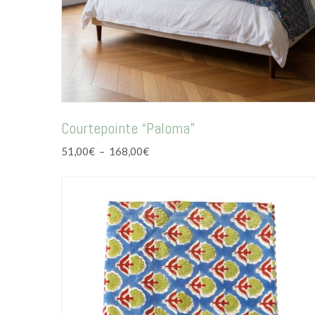
Courtepointe “Paloma”
Plage
51,00
€
–
168,00
€
de
prix :
51,00€
à
168,00€