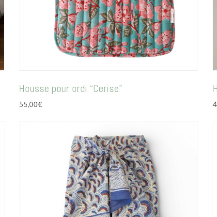
Housse pour ordi “Cerise”
H
55,00
€
4