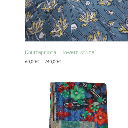
Courtepointe “Flowers stripe”
Plage
60,00
€
–
240,00
€
de
prix :
60,00€
à
240,00€