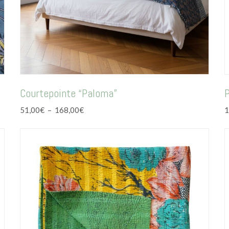
Courtepointe “Paloma”
P
Plage
51,00
€
–
168,00
€
1
de
prix :
51,00€
à
168,00€