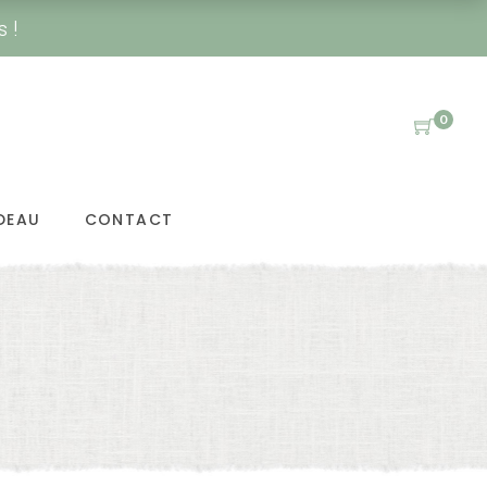
s !
0
DEAU
CONTACT